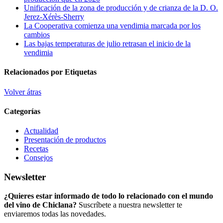
Unificación de la zona de producción y de crianza de la D. O.
Jerez-Xérès-Sherry
La Cooperativa comienza una vendimia marcada por los
cambios
Las bajas temperaturas de julio retrasan el inicio de la
vendimia
Relacionados por Etiquetas
Volver átras
Categorías
Actualidad
Presentación de productos
Recetas
Consejos
Newsletter
¿Quieres estar informado de todo lo relacionado con el mundo
del vino de Chiclana?
Suscríbete a nuestra newsletter te
enviaremos todas las novedades.