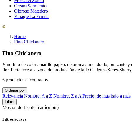
Moscatel Solera
Cream Sarmiento
Oloroso Matadero
Vinagre La Ermita
Home
Fino Chiclanero
Fino Chiclanero
Vino fino de color amarillo pajizo, de aroma almendrado, punzante y d
flor. Pertenece a la zona de producción de la D.O. Jerez-Xèrés-Sherry
6 productos
encontrados
Ordenar por
Relevancia
Nombre, A a Z
Nombre, Z a A
Precio: de más bajo a más
Filtrar
Mostrando 1-6 de 6 artículo(s)
Filtros activos