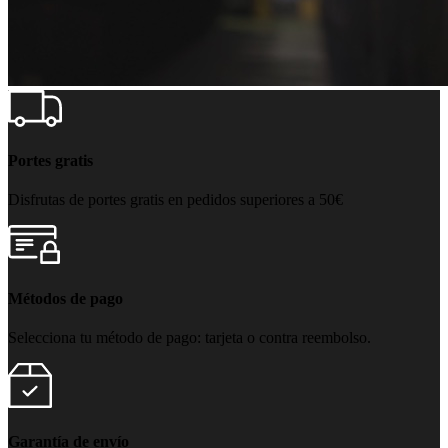
Portes gratis
Disfrutas de portes gratis en pedidos superiores a 50€
Métodos de pago
Selecciona tu método de pago: tarjeta o contra reembolso.
Garantía de envío