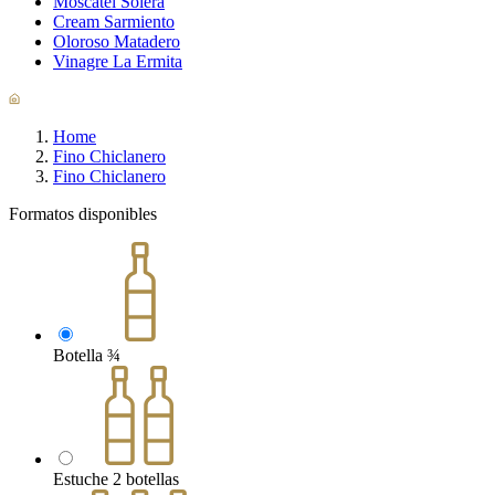
Moscatel Solera
Cream Sarmiento
Oloroso Matadero
Vinagre La Ermita
Home
Fino Chiclanero
Fino Chiclanero
Formatos disponibles
Botella ¾
Estuche 2 botellas