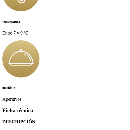
temperatura
Entre 7 y 9 ºC
maridaje
Aperitivos
Ficha técnica
DESCRIPCIÓN