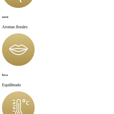
nariz
Aromas florales
boca
Equilibrado