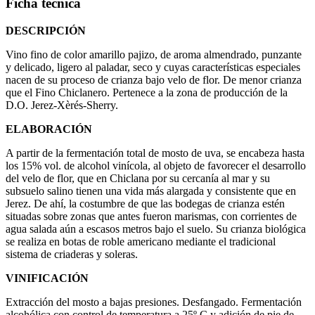
Ficha técnica
DESCRIPCIÓN
Vino fino de color amarillo pajizo, de aroma almendrado, punzante
y delicado, ligero al paladar, seco y cuyas características especiales
nacen de su proceso de crianza bajo velo de flor. De menor crianza
que el Fino Chiclanero. Pertenece a la zona de producción de la
D.O. Jerez-Xèrés-Sherry.
ELABORACIÓN
A partir de la fermentación total de mosto de uva, se encabeza hasta
los 15% vol. de alcohol vinícola, al objeto de favorecer el desarrollo
del velo de flor, que en Chiclana por su cercanía al mar y su
subsuelo salino tienen una vida más alargada y consistente que en
Jerez. De ahí, la costumbre de que las bodegas de crianza estén
situadas sobre zonas que antes fueron marismas, con corrientes de
agua salada aún a escasos metros bajo el suelo. Su crianza biológica
se realiza en botas de roble americano mediante el tradicional
sistema de criaderas y soleras.
VINIFICACIÓN
Extracción del mosto a bajas presiones. Desfangado. Fermentación
alcohólica con control de temperatura a 25º C y adición de pie de